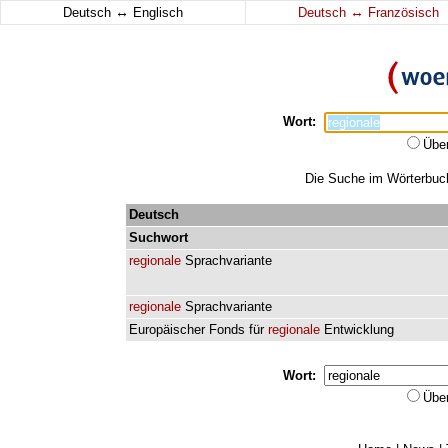
↔
↔
Deutsch
Englisch
Deutsch
Französisch
Wort:
Übe
Die Suche im Wörterbuch 
Deutsch
Suchwort
regionale
Sprachvariante
regionale
Sprachvariante
Europäischer
Fonds
für
regionale
Entwicklung
Wort:
Übe