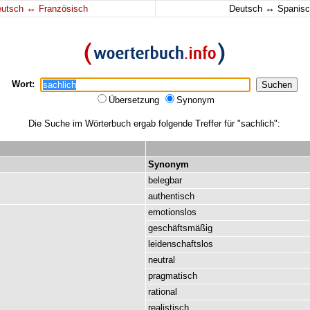
↔
↔
eutsch
Französisch
Deutsch
Spanisc
Wort:
Übersetzung
Synonym
Die Suche im Wörterbuch ergab folgende Treffer für "sachlich":
Synonym
belegbar
authentisch
emotionslos
geschäftsmäßig
leidenschaftslos
neutral
pragmatisch
rational
realistisch