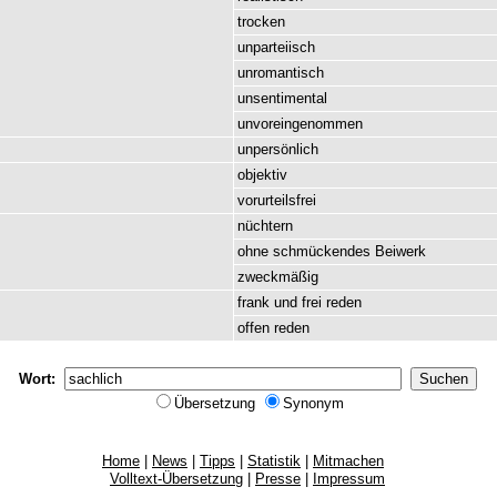
trocken
unparteiisch
unromantisch
unsentimental
unvoreingenommen
unpersönlich
objektiv
vorurteilsfrei
nüchtern
ohne
schmückendes
Beiwerk
zweckmäßig
frank
und
frei
reden
offen
reden
Wort:
Übersetzung
Synonym
Home
|
News
|
Tipps
|
Statistik
|
Mitmachen
Volltext-Übersetzung
|
Presse
|
Impressum