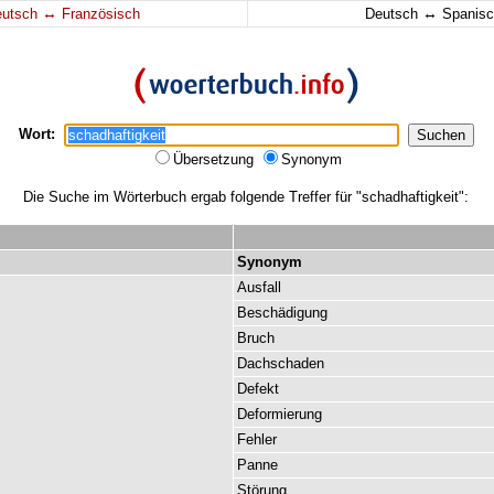
↔
↔
eutsch
Französisch
Deutsch
Spanisc
Wort:
Übersetzung
Synonym
Die Suche im Wörterbuch ergab folgende Treffer für "schadhaftigkeit":
Synonym
Ausfall
Beschädigung
Bruch
Dachschaden
Defekt
Deformierung
Fehler
Panne
Störung