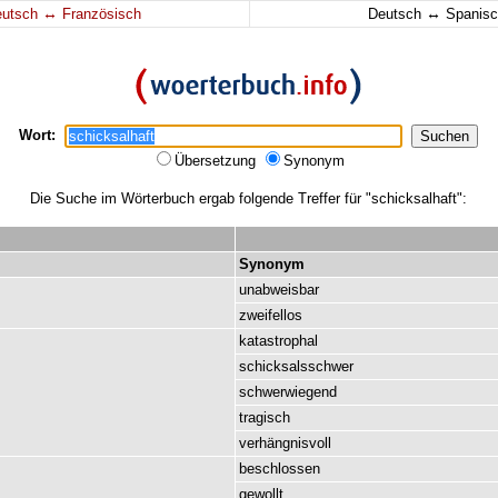
↔
↔
eutsch
Französisch
Deutsch
Spanisc
Wort:
Übersetzung
Synonym
Die Suche im Wörterbuch ergab folgende Treffer für "schicksalhaft":
Synonym
unabweisbar
zweifellos
katastrophal
schicksalsschwer
schwerwiegend
tragisch
verhängnisvoll
beschlossen
gewollt