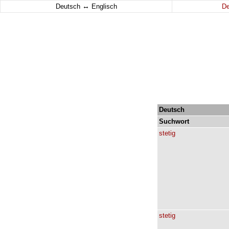
↔
Deutsch
Englisch
D
Deutsch
Suchwort
stetig
stetig