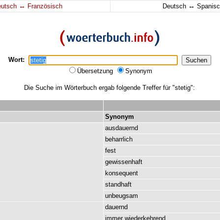
↔
↔
eutsch
Französisch
Deutsch
Spanisc
Wort:
Übersetzung
Synonym
Die Suche im Wörterbuch ergab folgende Treffer für "stetig":
Synonym
ausdauernd
beharrlich
fest
gewissenhaft
konsequent
standhaft
unbeugsam
dauernd
immer
wiederkehrend