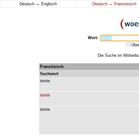
↔
↔
Deutsch
Englisch
Deutsch
Französisch
Wort:
Übe
Die Suche im Wörterbuc
Französisch
Suchwort
teinte
teinté
teinte