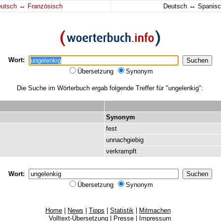
↔
↔
eutsch
Französisch
Deutsch
Spanisc
Wort:
Übersetzung
Synonym
Die Suche im Wörterbuch ergab folgende Treffer für "ungelenkig":
Synonym
fest
unnachgiebig
verkrampft
Wort:
Übersetzung
Synonym
Home
|
News
|
Tipps
|
Statistik
|
Mitmachen
Volltext-Übersetzung
|
Presse
|
Impressum