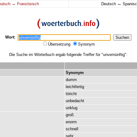
↔
↔
eutsch
Französisch
Deutsch
Spanisc
Wort:
Übersetzung
Synonym
Die Suche im Wörterbuch ergab folgende Treffer für "unvernünftig":
Synonym
dumm
leichtfertig
töricht
unbedacht
unklug
groß
enorm
schnell
sehr