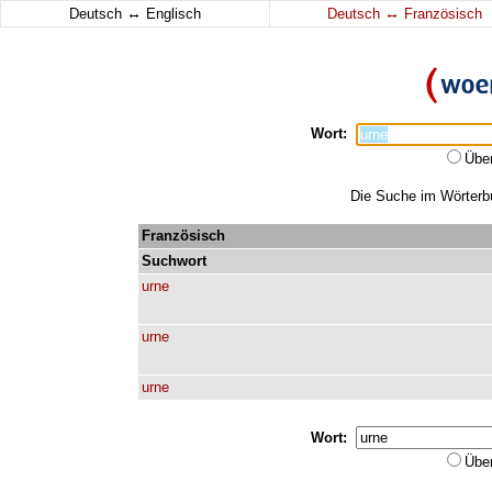
↔
↔
Deutsch
Englisch
Deutsch
Französisch
Wort:
Übe
Die Suche im Wörterbuc
Französisch
Suchwort
urne
urne
urne
Wort:
Übe