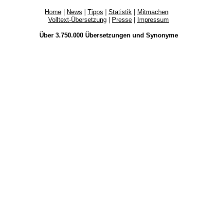
Home
|
News
|
Tipps
|
Statistik
|
Mitmachen
Volltext-Übersetzung
|
Presse
|
Impressum
Über 3.750.000
Übersetzungen
und
Synonyme