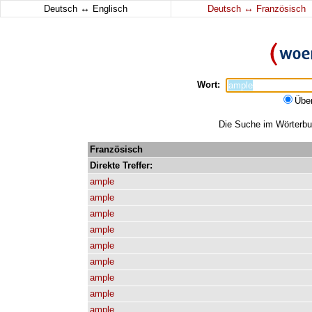
↔
↔
Deutsch
Englisch
Deutsch
Französisch
Wort:
Übe
Die Suche im Wörterbuc
Französisch
Direkte
Treffer:
ample
ample
ample
ample
ample
ample
ample
ample
ample