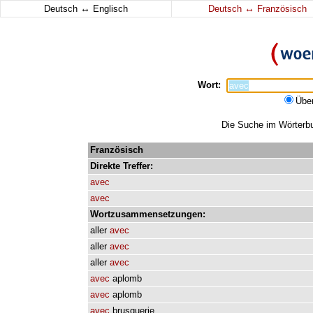
↔
↔
Deutsch
Englisch
Deutsch
Französisch
Wort:
Übe
Die Suche im Wörterbuc
Französisch
Direkte
Treffer:
avec
avec
Wortzusammensetzungen:
aller
avec
aller
avec
aller
avec
avec
aplomb
avec
aplomb
avec
brusquerie