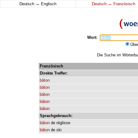
↔
↔
Deutsch
Englisch
Deutsch
Französisch
Wort:
Übe
Die Suche im Wörterbuc
Französisch
Direkte
Treffer:
bâton
bâton
bâton
bâton
bâton
Sprachgebrauch:
bâton
de
réglisse
bâton
de
ski