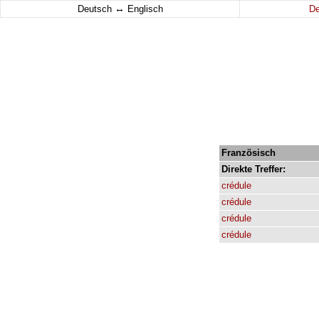
↔
Deutsch
Englisch
D
Französisch
Direkte
Treffer:
crédule
crédule
crédule
crédule