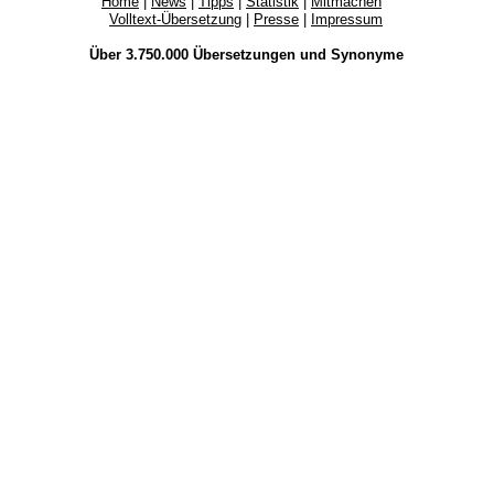
Home
|
News
|
Tipps
|
Statistik
|
Mitmachen
Volltext-Übersetzung
|
Presse
|
Impressum
Über 3.750.000
Übersetzungen
und
Synonyme