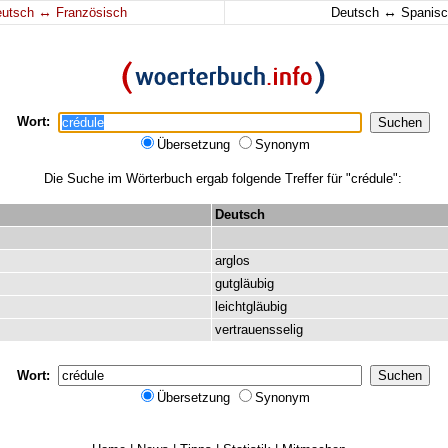
↔
↔
eutsch
Französisch
Deutsch
Spanisc
Wort:
Übersetzung
Synonym
Die Suche im Wörterbuch ergab folgende Treffer für "crédule":
Deutsch
arglos
gutgläubig
leichtgläubig
vertrauensselig
Wort:
Übersetzung
Synonym