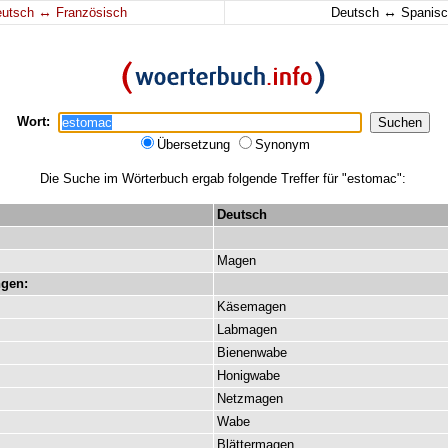
↔
↔
eutsch
Französisch
Deutsch
Spanisc
Wort:
Übersetzung
Synonym
Die Suche im Wörterbuch ergab folgende Treffer für "estomac":
Deutsch
Magen
gen:
Käsemagen
Labmagen
Bienenwabe
Honigwabe
Netzmagen
Wabe
Blättermagen