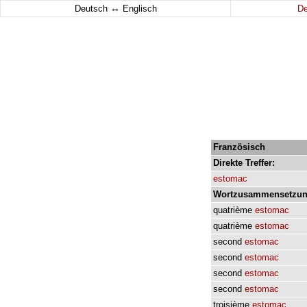
↔
Deutsch
Englisch
D
Französisch
Direkte
Treffer:
estomac
Wortzusammensetzun
quatrième
estomac
quatrième
estomac
second
estomac
second
estomac
second
estomac
second
estomac
troisième
estomac