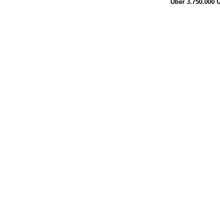
Über 3.750.000
Ü