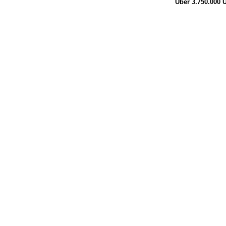
Über 3.750.000
Ü