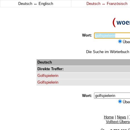
↔
↔
Deutsch
Englisch
Deutsch
Französisch
Wort:
Übe
Die Suche im Wörterbuch er
Deutsch
Direkte
Treffer:
Golfspielerin
Golfspielerin
Wort:
Übe
Home
|
News
|
Volltext-Über