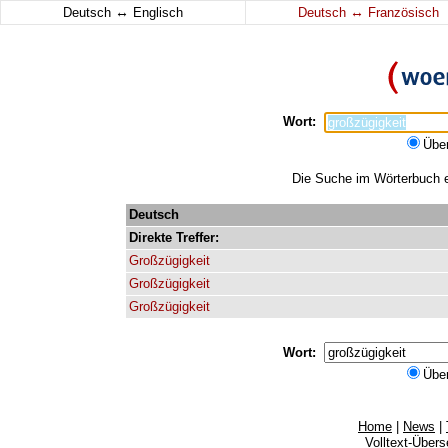
↔
↔
Deutsch
Englisch
Deutsch
Französisch
Wort:
Übe
Die Suche im Wörterbuch er
Deutsch
Direkte
Treffer:
Großzügigkeit
Großzügigkeit
Großzügigkeit
Wort:
Übe
Home
|
News
|
Volltext-Über