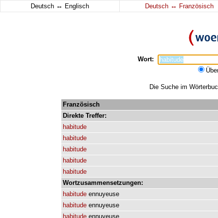
↔
↔
Deutsch
Englisch
Deutsch
Französisch
Wort:
Übe
Die Suche im Wörterbuch 
Französisch
Direkte
Treffer:
habitude
habitude
habitude
habitude
habitude
Wortzusammensetzungen:
habitude
ennuyeuse
habitude
ennuyeuse
habitude
ennuyeuse