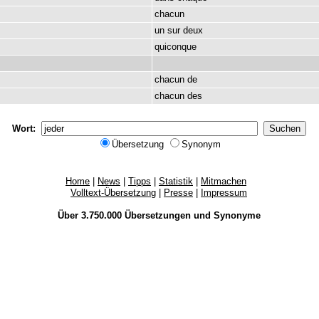
chacun
un
sur
deux
quiconque
chacun
de
chacun
des
Wort:
Übersetzung
Synonym
Home
|
News
|
Tipps
|
Statistik
|
Mitmachen
Volltext-Übersetzung
|
Presse
|
Impressum
Über 3.750.000
Übersetzungen
und
Synonyme