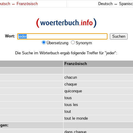
↔
↔
eutsch
Französisch
Deutsch
Spanisc
Wort:
Übersetzung
Synonym
Die Suche im Wörterbuch ergab folgende Treffer für "jeder":
Französisch
chacun
chaque
quiconque
tous
tous
les
tout
tout
le
monde
gen:
dans
chaque