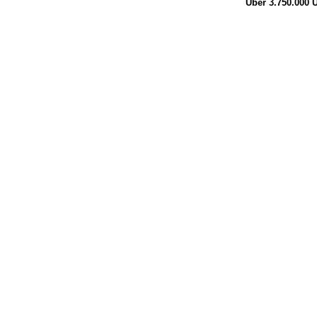
Über 3.750.000
Ü