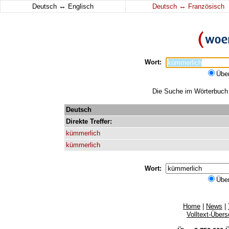
↔
↔
Deutsch
Englisch
Deutsch
Französisch
Wort:
Übe
Die Suche im Wörterbuch e
Deutsch
Direkte
Treffer:
kümmerlich
kümmerlich
Wort:
Übe
Home
|
News
|
Volltext-Über