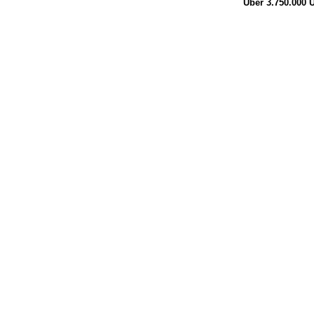
Über 3.750.000
Ü