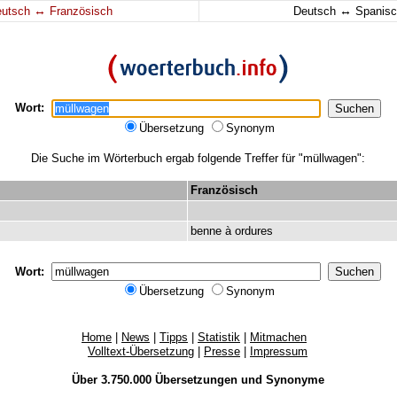
↔
↔
eutsch
Französisch
Deutsch
Spanisc
Wort:
Übersetzung
Synonym
Die Suche im Wörterbuch ergab folgende Treffer für "müllwagen":
Französisch
benne
à
ordures
Wort:
Übersetzung
Synonym
Home
|
News
|
Tipps
|
Statistik
|
Mitmachen
Volltext-Übersetzung
|
Presse
|
Impressum
Über 3.750.000
Übersetzungen
und
Synonyme