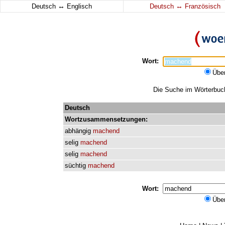
↔
↔
Deutsch
Englisch
Deutsch
Französisch
Wort:
Übe
Die Suche im Wörterbuch
Deutsch
Wortzusammensetzungen:
abhängig
machend
selig
machend
selig
machend
süchtig
machend
Wort:
Übe