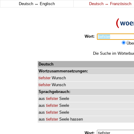
↔
↔
Deutsch
Englisch
Deutsch
Französisch
Wort:
Übe
Die Suche im Wörterbuch
Deutsch
Wortzusammensetzungen:
tiefster
Wunsch
tiefster
Wunsch
Sprachgebrauch:
aus
tiefster
Seele
aus
tiefster
Seele
aus
tiefster
Seele
aus
tiefster
Seele
hassen
Wort: