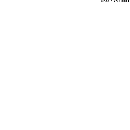
Über 3.750.000
Ü