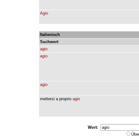
Agio
Italienisch
Suchwort
agio
agio
agio
mettersi
a
proprio
agio
Wort:
Übe