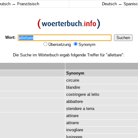
↔
↔
eutsch
Französisch
Deutsch
Spanisc
Wort:
Übersetzung
Synonym
Die Suche im Wörterbuch ergab folgende Treffer für "allettare":
Synonym
circuire
blandire
costringere
al
letto
abbattere
stendere
a
terra
attirare
attrarre
invogliare
lusingare