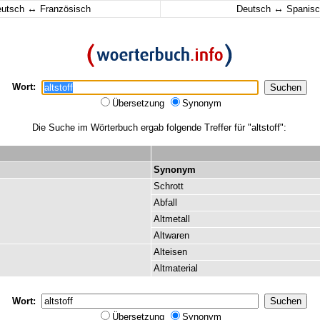
↔
↔
eutsch
Französisch
Deutsch
Spanisc
Wort:
Übersetzung
Synonym
Die Suche im Wörterbuch ergab folgende Treffer für "altstoff":
Synonym
Schrott
Abfall
Altmetall
Altwaren
Alteisen
Altmaterial
Wort:
Übersetzung
Synonym