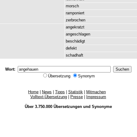
morsch
ramponiert
zerbrochen
angekratzt
angeschlagen
beschädigt
defekt
schadhaft
Wort:
Übersetzung
Synonym
Home
|
News
|
Tipps
|
Statistik
|
Mitmachen
Volltext-Übersetzung
|
Presse
|
Impressum
Über 3.750.000
Übersetzungen
und
Synonyme