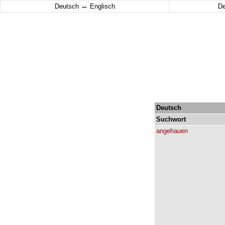
↔
Deutsch
Englisch
D
Deutsch
Suchwort
angehauen