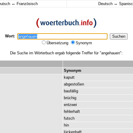
↔
↔
eutsch
Französisch
Deutsch
Spanisc
Wort:
Übersetzung
Synonym
Die Suche im Wörterbuch ergab folgende Treffer für "angehauen":
Synonym
kaputt
abgestoßen
baufällig
brüchig
entzwei
fehlerhaft
futsch
hin
lückenhaft