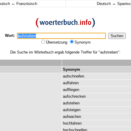
↔
↔
eutsch
Französisch
Deutsch
Spanisc
Wort:
Übersetzung
Synonym
Die Suche im Wörterbuch ergab folgende Treffer für "aufstreben":
Synonym
aufschnellen
auffahren
auffliegen
aufschrecken
aufstehen
aufsteigen
aufwachen
hochfahren
hochschnellen