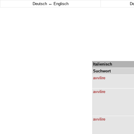
↔
Deutsch
Englisch
D
Italienisch
Suchwort
avvilire
avvilire
avvilire