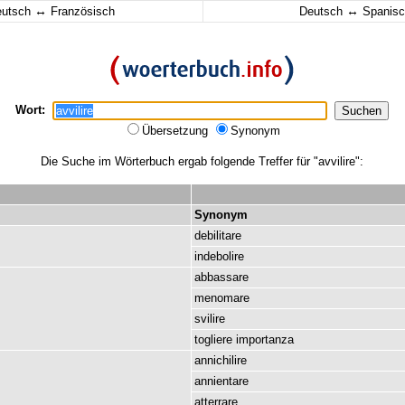
↔
↔
eutsch
Französisch
Deutsch
Spanisc
Wort:
Übersetzung
Synonym
Die Suche im Wörterbuch ergab folgende Treffer für "avvilire":
Synonym
debilitare
indebolire
abbassare
menomare
svilire
togliere
importanza
annichilire
annientare
atterrare