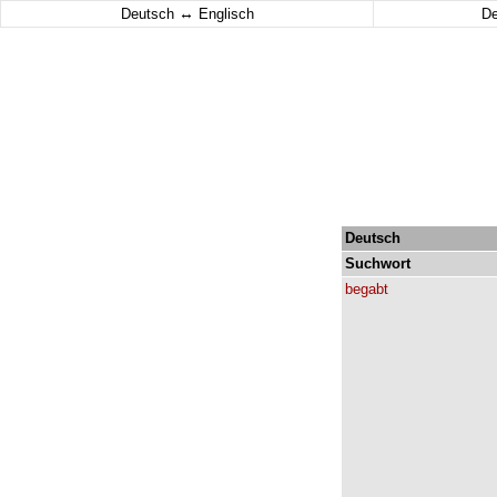
↔
Deutsch
Englisch
D
Deutsch
Suchwort
begabt