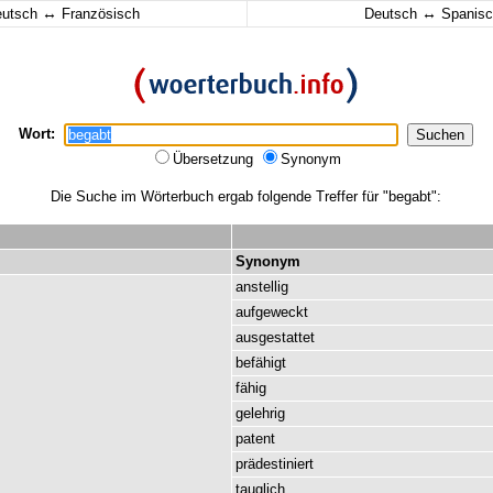
↔
↔
eutsch
Französisch
Deutsch
Spanisc
Wort:
Übersetzung
Synonym
Die Suche im Wörterbuch ergab folgende Treffer für "begabt":
Synonym
anstellig
aufgeweckt
ausgestattet
befähigt
fähig
gelehrig
patent
prädestiniert
tauglich