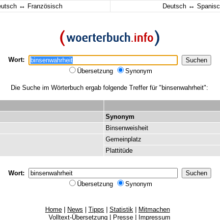
↔
↔
eutsch
Französisch
Deutsch
Spanisc
Wort:
Übersetzung
Synonym
Die Suche im Wörterbuch ergab folgende Treffer für "binsenwahrheit":
Synonym
Binsenweisheit
Gemeinplatz
Plattitüde
Wort:
Übersetzung
Synonym
Home
|
News
|
Tipps
|
Statistik
|
Mitmachen
Volltext-Übersetzung
|
Presse
|
Impressum