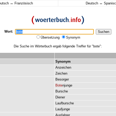
↔
↔
eutsch
Französisch
Deutsch
Spanisc
Wort:
Übersetzung
Synonym
Die Suche im Wörterbuch ergab folgende Treffer für "bote":
Synonym
Anzeichen
Zeichen
Besorger
Bote
njunge
Bursche
Diener
Laufbursche
Laufjunge
Ausfahrer