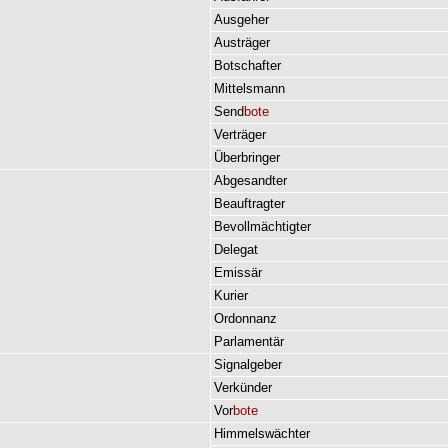
Ausgeher
Austräger
Botschafter
Mittelsmann
Send
bote
Verträger
Überbringer
Abgesandter
Beauftragter
Bevollmächtigter
Delegat
Emissär
Kurier
Ordonnanz
Parlamentär
Signalgeber
Verkünder
Vor
bote
Himmelswächter