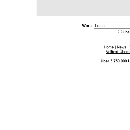
Wort:
Übe
Home
|
News
|
Volltext-Über
Über 3.750.000
Ü