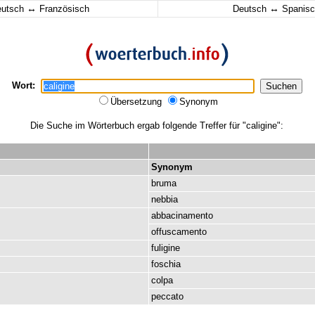
↔
↔
eutsch
Französisch
Deutsch
Spanisc
Wort:
Übersetzung
Synonym
Die Suche im Wörterbuch ergab folgende Treffer für "caligine":
Synonym
bruma
nebbia
abbacinamento
offuscamento
fuligine
foschia
colpa
peccato