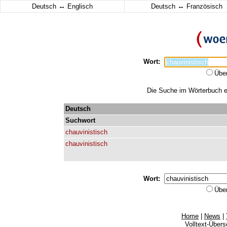
↔
↔
Deutsch
Englisch
Deutsch
Französisch
Wort:
Übe
Die Suche im Wörterbuch erg
Deutsch
Suchwort
chauvinistisch
chauvinistisch
Wort:
Übe
Home
|
News
|
Volltext-Über