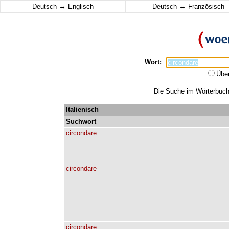
↔
↔
Deutsch
Englisch
Deutsch
Französisch
Wort:
Übe
Die Suche im Wörterbuch e
Italienisch
Suchwort
circondare
circondare
circondare