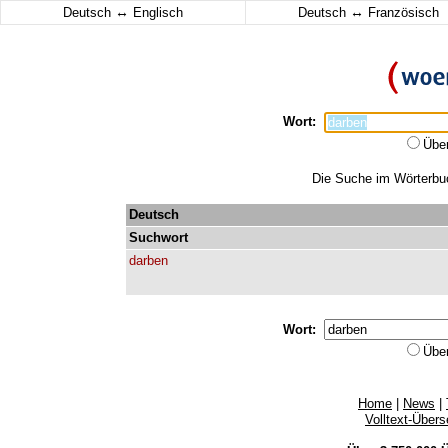
↔
↔
Deutsch
Englisch
Deutsch
Französisch
Wort:
Übe
Die Suche im Wörterbuch
Deutsch
Suchwort
darben
Wort:
Übe
Home
|
News
|
Volltext-Über