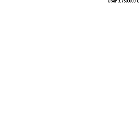
Über 3.750.000
Ü