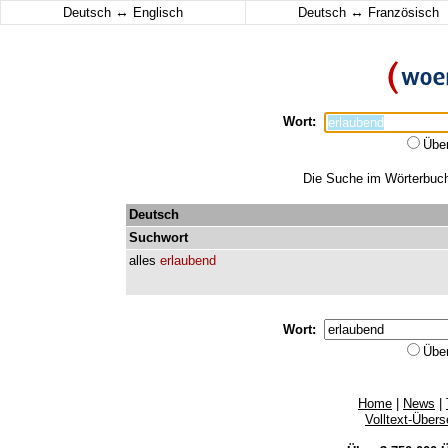
↔
↔
Deutsch
Englisch
Deutsch
Französisch
Wort:
Übe
Die Suche im Wörterbuch 
Deutsch
Suchwort
alles
erlaubend
Wort:
Übe
Home
|
News
|
Volltext-Über