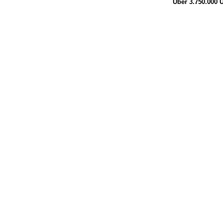
Über 3.750.000
Ü