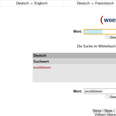
↔
↔
Deutsch
Englisch
Deutsch
Französisch
Wort:
Übe
Die Suche im Wörterbuch e
Deutsch
Suchwort
exorbitieren
Wort:
Übe
Home
|
News
|
Volltext-Über