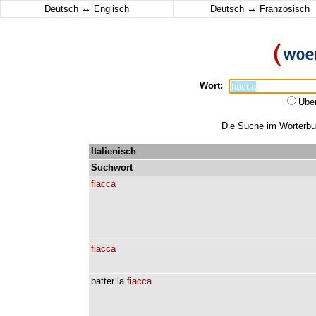
↔
↔
Deutsch
Englisch
Deutsch
Französisch
Wort:
Übe
Die Suche im Wörterbuc
Italienisch
Suchwort
fiacca
fiacca
batter
la
fiacca