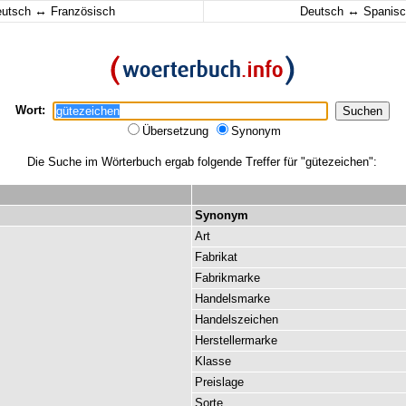
↔
↔
eutsch
Französisch
Deutsch
Spanisc
Wort:
Übersetzung
Synonym
Die Suche im Wörterbuch ergab folgende Treffer für "gütezeichen":
Synonym
Art
Fabrikat
Fabrikmarke
Handelsmarke
Handelszeichen
Herstellermarke
Klasse
Preislage
Sorte