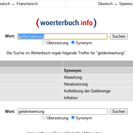
↔
↔
eutsch
Französisch
Deutsch
Spanisc
Wort:
Übersetzung
Synonym
Die Suche im Wörterbuch ergab folgende Treffer für "geldentwertung":
Synonym
Abwertung
Herabsetzung
Aufblähung
der
Geldmenge
Inflation
Wort:
Übersetzung
Synonym