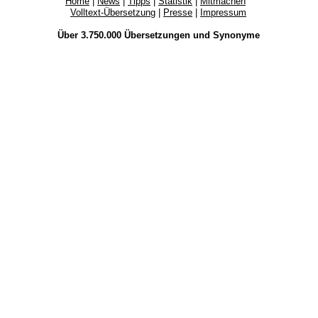
Home
|
News
|
Tipps
|
Statistik
|
Mitmachen
Volltext-Übersetzung
|
Presse
|
Impressum
Über 3.750.000
Übersetzungen
und
Synonyme