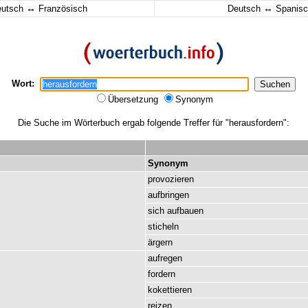
↔
↔
eutsch
Französisch
Deutsch
Spanisc
Wort:
Übersetzung
Synonym
Die Suche im Wörterbuch ergab folgende Treffer für "herausfordern":
Synonym
provozieren
aufbringen
sich
aufbauen
sticheln
ärgern
aufregen
fordern
kokettieren
reizen