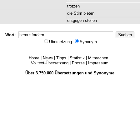
trotzen
die
Stirn
bieten
entgegen
stellen
Wort:
Übersetzung
Synonym
Home
|
News
|
Tipps
|
Statistik
|
Mitmachen
Volltext-Übersetzung
|
Presse
|
Impressum
Über 3.750.000
Übersetzungen
und
Synonyme