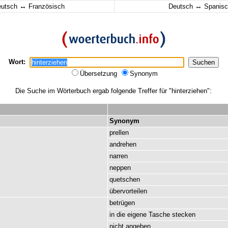
↔
↔
eutsch
Französisch
Deutsch
Spanisc
Wort:
Übersetzung
Synonym
Die Suche im Wörterbuch ergab folgende Treffer für "hinterziehen":
Synonym
prellen
andrehen
narren
neppen
quetschen
übervorteilen
betrügen
in
die
eigene
Tasche
stecken
nicht
angeben