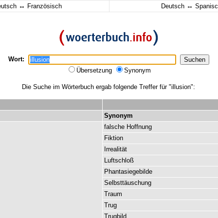
↔
↔
eutsch
Französisch
Deutsch
Spanisc
Wort:
Übersetzung
Synonym
Die Suche im Wörterbuch ergab folgende Treffer für "illusion":
Synonym
falsche
Hoffnung
Fiktion
Irrealität
Luftschloß
Phantasiegebilde
Selbsttäuschung
Traum
Trug
Trugbild