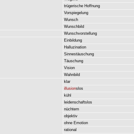
trügerische
Hoffnung
Vorspiegelung
Wunsch
Wunschbild
Wunschvorstellung
Einbildung
Halluzination
Sinnestäuschung
Täuschung
Vision
Wahnbild
klar
illusion
slos
kühl
leidenschaftslos
nüchtern
objektiv
ohne
Emotion
rational