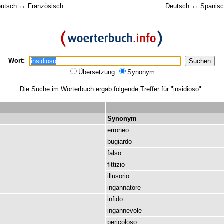
↔
↔
eutsch
Französisch
Deutsch
Spanisc
Wort:
Übersetzung
Synonym
Die Suche im Wörterbuch ergab folgende Treffer für "insidioso":
Synonym
erroneo
bugiardo
falso
fittizio
illusorio
ingannatore
infido
ingannevole
pericoloso