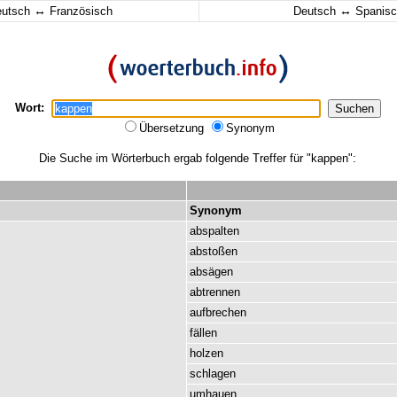
↔
↔
eutsch
Französisch
Deutsch
Spanisc
Wort:
Übersetzung
Synonym
Die Suche im Wörterbuch ergab folgende Treffer für "kappen":
Synonym
abspalten
abstoßen
absägen
abtrennen
aufbrechen
fällen
holzen
schlagen
umhauen